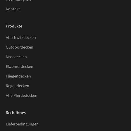
I
Kontakt
n
n
o
Produkte
v
Abschwitzdecken
a
t
Outdoordecken
i
Massdecken
o
n
Ekzemerdecken
,
Fliegendecken
P
r
Regendecken
o
Alle Pferdedecken
d
u
k
Rechtliches
t
Lieferbedingungen
e