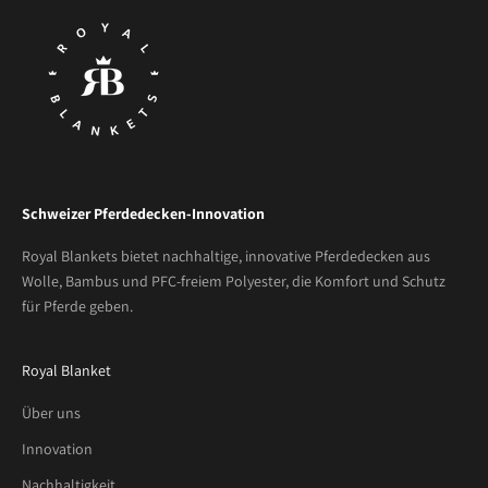
e
n
d
i
r
g
e
r
n
Schweizer Pferdedecken-Innovation
e
ü
Royal Blankets bietet nachhaltige, innovative Pferdedecken aus
b
Wolle, Bambus und PFC-freiem Polyester, die Komfort und Schutz
e
für Pferde geben.
r
n
Royal Blanket
e
u
Über uns
s
Innovation
t
e
Nachhaltigkeit