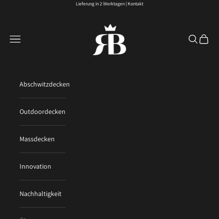
Zum Inhalt springen
Lieferung in 2 Werktagen |
Kontakt
royal-blankets.com
Menü
Suchen
Waren
Abschwitzdecken
Outdoordecken
Massdecken
Innovation
Nachhaltigkeit